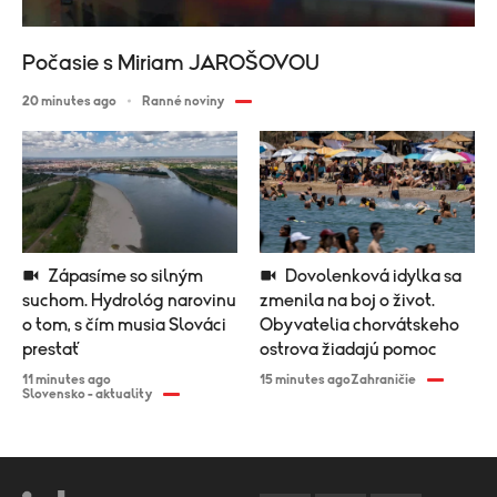
Počasie s Miriam JAROŠOVOU
20 minutes ago
Ranné noviny
Zápasíme so silným
Dovolenková idylka sa
suchom. Hydrológ narovinu
zmenila na boj o život.
o tom, s čím musia Slováci
Obyvatelia chorvátskeho
prestať
ostrova žiadajú pomoc
11 minutes ago
15 minutes ago
Zahraničie
Slovensko - aktuality