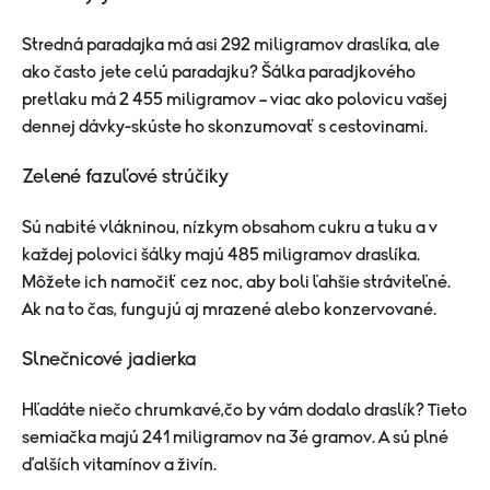
Stredná paradajka má asi 292 miligramov draslíka, ale
ako často jete celú paradajku? Šálka paradjkového
pretlaku má 2 455 miligramov – viac ako polovicu vašej
dennej dávky-skúste ho skonzumovať s cestovinami.
Zelené fazuľové strúčiky
Sú nabité vlákninou, nízkym obsahom cukru a tuku a v
každej polovici šálky majú 485 miligramov draslíka.
Môžete ich namočiť cez noc, aby boli ľahšie stráviteľné.
Ak na to čas, fungujú aj mrazené alebo konzervované.
Slnečnicové jadierka
Hľadáte niečo chrumkavé,čo by vám dodalo draslík? Tieto
semiačka majú 241 miligramov na 3é gramov. A sú plné
ďalších vitamínov a živín.