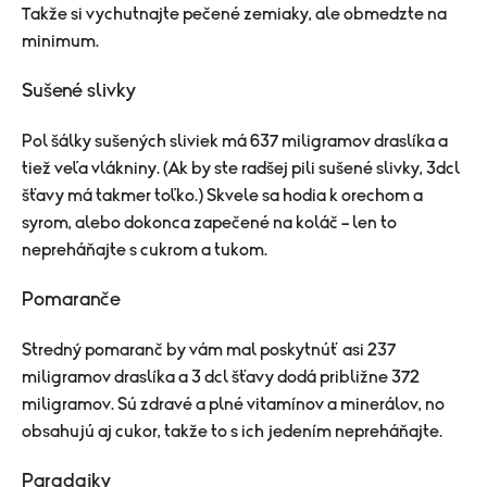
Takže si vychutnajte pečené zemiaky, ale obmedzte na
minimum.
Sušené slivky
Pol šálky sušených sliviek má 637 miligramov draslíka a
tiež veľa vlákniny. (Ak by ste radšej pili sušené slivky, 3dcl
šťavy má takmer toľko.) Skvele sa hodia k orechom a
syrom, alebo dokonca zapečené na koláč – len to
nepreháňajte s cukrom a tukom.
Pomaranče
Stredný pomaranč by vám mal poskytnúť asi 237
miligramov draslíka a 3 dcl šťavy dodá približne 372
miligramov. Sú zdravé a plné vitamínov a minerálov, no
obsahujú aj cukor, takže to s ich jedením nepreháňajte.
Paradajky