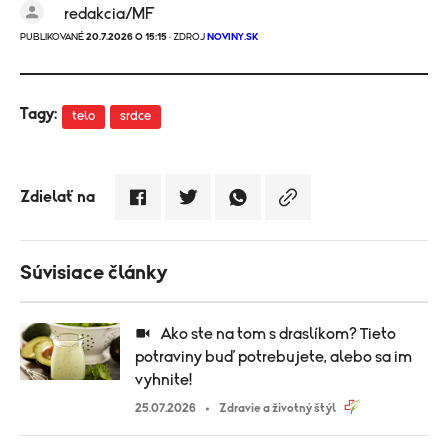
redakcia/MF
PUBLIKOVANÉ
20.7.2026 O 15:15
· ZDROJ
NOVINY.SK
Tagy:
telo
srdce
Zdielať na
Súvisiace články
Ako ste na tom s draslíkom? Tieto
potraviny buď potrebujete, alebo sa im
vyhnite!
25.07.2026
Zdravie a životný štýl