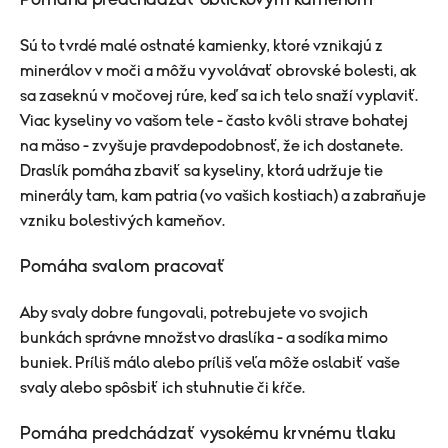
Pomáha predchádzať obličkovým kameňom
Sú to tvrdé malé ostnaté kamienky, ktoré vznikajú z
minerálov v moči a môžu vyvolávať obrovské bolesti, ak
sa zaseknú v močovej rúre, keď sa ich telo snaží vyplaviť.
Viac kyseliny vo vašom tele - často kvôli strave bohatej
na mäso - zvyšuje pravdepodobnosť, že ich dostanete.
Draslík pomáha zbaviť sa kyseliny, ktorá udržuje tie
minerály tam, kam patria (vo vašich kostiach) a zabraňuje
vzniku bolestivých kameňov.
Pomáha svalom pracovať
Aby svaly dobre fungovali, potrebujete vo svojich
bunkách správne množstvo draslíka - a sodíka mimo
buniek. Príliš málo alebo príliš veľa môže oslabiť vaše
svaly alebo spôsbiť ich stuhnutie či kŕče.
Pomáha predchádzať vysokému krvnému tlaku