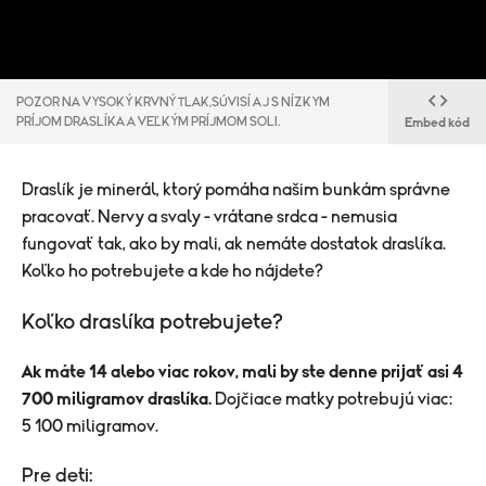
POZOR NA VYSOKÝ KRVNÝ TLAK,SÚVISÍ AJ S NÍZKYM
PRÍJOM DRASLÍKA A VEĽKÝM PRÍJMOM SOLI.
Embed kód
Draslík je minerál, ktorý pomáha našim bunkám správne
pracovať. Nervy a svaly - vrátane srdca - nemusia
fungovať tak, ako by mali, ak nemáte dostatok draslíka.
Koľko ho potrebujete a kde ho nájdete?
Koľko draslíka potrebujete?
Ak máte 14 alebo viac rokov, mali by ste denne prijať asi 4
700 miligramov draslíka.
Dojčiace matky potrebujú viac:
5 100 miligramov.
Pre deti: