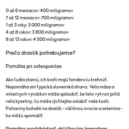
0 až 6 mesiacov: 400 miligramov
7 až 12 mesiacov: 700 miligramov
1 až 3 roky: 3 000 miligramov
4 až 8 rokov: 3 800 miligramov
9 až 13 rokov: 4 500 miligramov
Prečo draslík potrebujeme?
Pomáha pri osteoporóze
Ako ľudia starnú, ich kosti majú tendenciu krehnúť.
Nepomáha ani typická slovenská strava. Veľa mäsa a
mliečnych výrobkov môže spôsobiť, že telo vytvorí príliš
veľa kyseliny, čo môže rýchlejšie oslabiť vaše kosti.
Potraviny bohaté na draslík - väčšinou ovocie a zelenina -
ho môžu spomaliť.