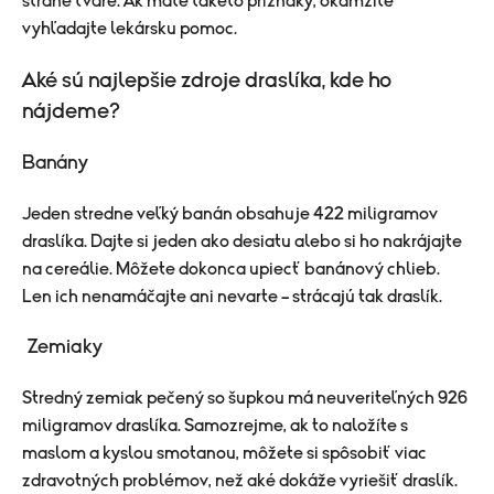
strane tváre. Ak máte takéto príznaky, okamžite
vyhľadajte lekársku pomoc.
Aké sú najlepšie zdroje draslíka, kde ho
nájdeme?
Banány
Jeden stredne veľký banán obsahuje 422 miligramov
draslíka. Dajte si jeden ako desiatu alebo si ho nakrájajte
na cereálie. Môžete dokonca upiecť banánový chlieb.
Len ich nenamáčajte ani nevarte – strácajú tak draslík.
Zemiaky
Stredný zemiak pečený so šupkou má neuveriteľných 926
miligramov draslíka. Samozrejme, ak to naložíte s
maslom a kyslou smotanou, môžete si spôsobiť viac
zdravotných problémov, než aké dokáže vyriešiť draslík.