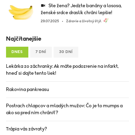
Ste žena? Jedzte banány a lososa,
ženské srdce draslík chráni lepšie!
29.07.2025
Zdravie a životný štýl
Najčítanejšie
DNES
7 DNÍ
30 DNÍ
Lekárka zo záchranky: Ak máte podozrenie na infarkt,
hneď si dajte tento liek!
Rakovina pankreasu
Postrach chlapcov a mladých mužov: Čo je to mumps a
ako sa pred ním chrániť?
Trápia vás závraty?