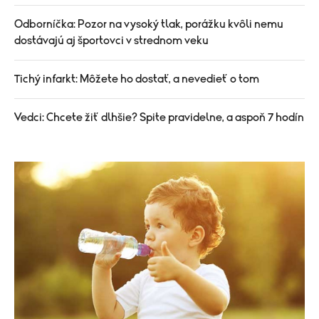
Odborníčka: Pozor na vysoký tlak, porážku kvôli nemu
dostávajú aj športovci v strednom veku
Tichý infarkt: Môžete ho dostať, a nevedieť o tom
Vedci: Chcete žiť dlhšie? Spite pravidelne, a aspoň 7 hodín