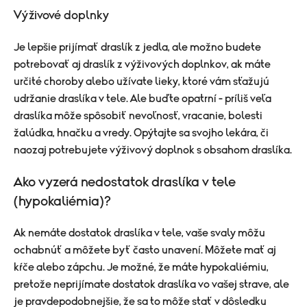
Výživové doplnky
Je lepšie prijímať draslík z jedla, ale možno budete
potrebovať aj draslík z výživových doplnkov, ak máte
určité choroby alebo užívate lieky, ktoré vám sťažujú
udržanie draslíka v tele. Ale buďte opatrní - príliš veľa
draslíka môže spôsobiť nevoľnosť, vracanie, bolesti
žalúdka, hnačku a vredy. Opýtajte sa svojho lekára, či
naozaj potrebujete výživový doplnok s obsahom draslíka.
Ako vyzerá nedostatok draslíka v tele
(hypokaliémia)?
Ak nemáte dostatok draslíka v tele, vaše svaly môžu
ochabnúť a môžete byť často unavení. Môžete mať aj
kŕče alebo zápchu. Je možné, že máte hypokaliémiu,
pretože neprijímate dostatok draslíka vo vašej strave, ale
je pravdepodobnejšie, že sa to môže stať v dôsledku