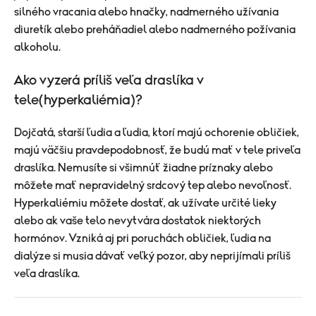
silného vracania alebo hnačky, nadmerného užívania
diuretík alebo preháňadiel alebo nadmerného požívania
alkoholu.
Ako vyzerá príliš veľa draslíka v
tele(hyperkaliémia)?
Dojčatá, starší ľudia a ľudia, ktorí majú ochorenie obličiek,
majú väčšiu pravdepodobnosť, že budú mať v tele priveľa
draslíka. Nemusíte si všimnúť žiadne príznaky alebo
môžete mať nepravidelný srdcový tep alebo nevoľnosť.
Hyperkaliémiu môžete dostať, ak užívate určité lieky
alebo ak vaše telo nevytvára dostatok niektorých
hormónov. Vzniká aj pri poruchách obličiek, ľudia na
dialýze si musia dávať veľký pozor, aby neprijímali príliš
veľa draslíka.