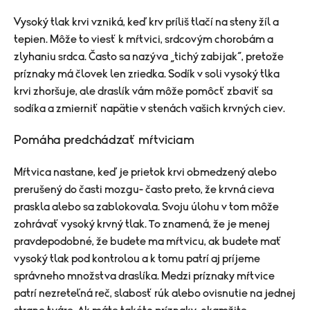
Vysoký tlak krvi vzniká, keď krv príliš tlačí na steny žíl a
tepien. Môže to viesť k mŕtvici, srdcovým chorobám a
zlyhaniu srdca. Často sa nazýva „tichý zabijak“, pretože
príznaky má človek len zriedka. Sodík v soli vysoký tlka
krvi zhoršuje, ale draslík vám môže pomôcť zbaviť sa
sodíka a zmierniť napätie v stenách vašich krvných ciev.
Pomáha predchádzať mŕtviciam
Mŕtvica nastane, keď je prietok krvi obmedzený alebo
prerušený do časti mozgu- často preto, že krvná cieva
praskla alebo sa zablokovala. Svoju úlohu v tom môže
zohrávať vysoký krvný tlak. To znamená, že je menej
pravdepodobné, že budete ma mŕtvicu, ak budete mať
vysoký tlak pod kontrolou a k tomu patrí aj príjeme
správneho množstva draslíka. Medzi príznaky mŕtvice
patrí nezreteľná reč, slabosť rúk alebo ovisnutie na jednej