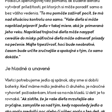
Podľa Dr.Sperlingovej tiež pomáha, ak budete dieťaťu
vytvárať príležitosti, pri ktorých si môže poradiť samo a
bez vášho vedenia.
"To mu pomôže zažívať pocit, že má
nad situáciou kontrolu ono samo. "Vaše dieťa si môže
napríklad pripraviť jedlo v takej miere, aká je primeraná
jeho veku. Napríklad trojročné dieťa môže nasypať
cereálie do misky; päťročné dieťa môže odmerať prísady
na pečenie. Majte trpezlivosť, hoci bude neobratné,
časom bude určite zručnejšie a spokojné s tým, čo samo
dokáže."
Je hladné a unavené
Všetci potrebujeme jedlo aj spánok, aby sme si dobili
baterky. Keď máme málo jedného či druhého, je náročné
vyhovieť požiadavkam, ktoré sa na nás kladú. U detí je to
rovnaké. "
Ak zistíte, že je vaše dieťa mrzutejšie ako
zvyčajne, zamyslite sa nad tým, kedy naposledy jedlo a
ako spalo predošlú noc alebo či vôbec spalo v ten deň, ak