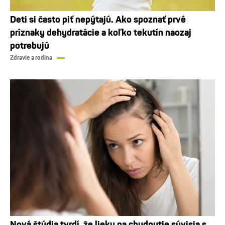
Deti si často piť nepýtajú. Ako spoznať prvé
príznaky dehydratácie a koľko tekutín naozaj
potrebujú
Zdravie a rodina
Nová štúdia tvrdí, že lieky na chudnutie súvisia s