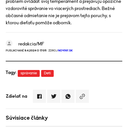
problém ovládať svoj temperament a prejavujú opozičné
vzdorovité správanie vo viacerých prostrediach. Bežné
občasné odmietanie nie je prejavom tejto poruchy, s
ktorou dieťaťu pomôže odborník.
redakcia/MF
PUBLIKOVANÉ
9.4.2024 O 17:05
· ZDROJ
NOVINY.SK
Tagy:
správanie
Deti
Zdielať na
Súvisiace články