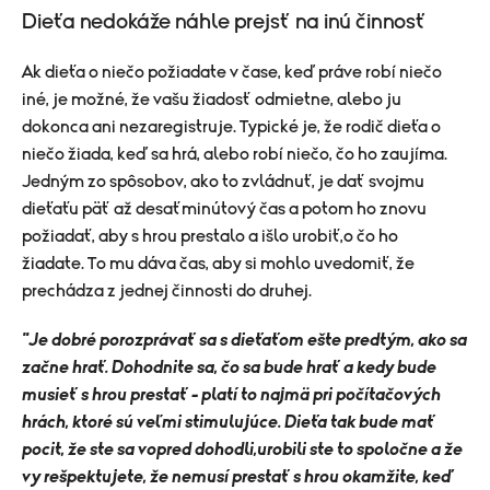
Dieťa nedokáže náhle prejsť na inú činnosť
Ak dieťa o niečo požiadate v čase, keď práve robí niečo
iné, je možné, že vašu žiadosť odmietne, alebo ju
dokonca ani nezaregistruje. Typické je, že rodič dieťa o
niečo žiada, keď sa hrá, alebo robí niečo, čo ho zaujíma.
Jedným zo spôsobov, ako to zvládnuť, je dať svojmu
dieťaťu päť až desaťminútový čas a potom ho znovu
požiadať, aby s hrou prestalo a išlo urobiť,o čo ho
žiadate. To mu dáva čas, aby si mohlo uvedomiť, že
prechádza z jednej činnosti do druhej.
"Je dobré porozprávať sa s dieťaťom ešte predtým, ako sa
začne hrať. Dohodnite sa, čo sa bude hrať a kedy bude
musieť s hrou prestať - platí to najmä pri počítačových
hrách, ktoré sú veľmi stimulujúce. Dieťa tak bude mať
pocit, že ste sa vopred dohodli,urobili ste to spoločne a že
vy rešpektujete, že nemusí prestať s hrou okamžite, keď