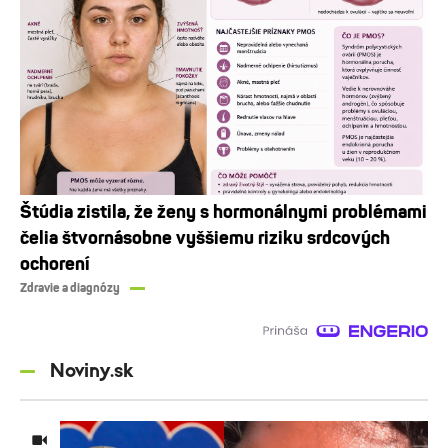
Štúdia zistila, že ženy s hormonálnymi problémami
čelia štvornásobne vyššiemu riziku srdcových
ochorení
Zdravie a diagnózy
Noviny.sk