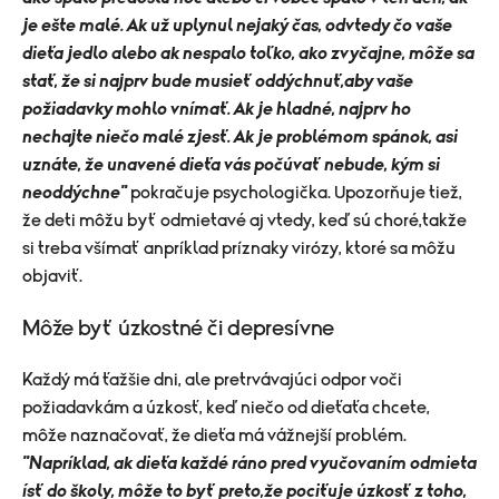
je ešte malé. Ak už uplynul nejaký čas, odvtedy čo vaše
dieťa jedlo alebo ak nespalo toľko, ako zvyčajne, môže sa
stať, že si najprv bude musieť oddýchnuť,aby vaše
požiadavky mohlo vnímať. Ak je hladné, najprv ho
nechajte niečo malé zjesť. Ak je problémom spánok, asi
uznáte, že unavené dieťa vás počúvať nebude, kým si
neoddýchne"
pokračuje psychologička. Upozorňuje tiež,
že deti môžu byť odmietavé aj vtedy, keď sú choré,takže
si treba všímať anpríklad príznaky virózy, ktoré sa môžu
objaviť.
Môže byť úzkostné či depresívne
Každý má ťažšie dni, ale pretrvávajúci odpor voči
požiadavkám a úzkosť, keď niečo od dieťaťa chcete,
môže naznačovať, že dieťa má vážnejší problém.
"Napríklad, ak dieťa každé ráno pred vyučovaním odmieta
ísť do školy, môže to byť preto,že pociťuje úzkosť z toho,