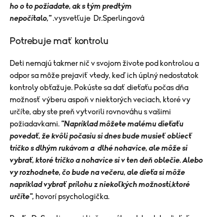
ho o to požiadate, ak s tým predtým
nepočítalo,"
.vysvetľuje Dr.Sperlingová
Potrebuje mať kontrolu
Deti nemajú takmer nič v svojom živote pod kontrolou a
odpor sa môže prejaviť vtedy, keď ich úplný nedostatok
kontroly obťažuje. Pokúste sa dať dieťaťu počas dňa
možnosť výberu aspoň v niektorých veciach, ktoré vy
určíte, aby ste preň vytvorili rovnováhu s vašimi
požiadavkami.
"Napríklad môžete malému dieťaťu
povedať, že kvôli počasiu si dnes bude musieť obliecť
tričko s dlhým rukávom a dlhé nohavice, ale môže si
vybrať, ktoré tričko a nohavice si v ten deň oblečie. Alebo
vy rozhodnete, čo bude na večeru, ale dieťa si môže
napríklad vybrať prílohu z niekoľkých možností,ktoré
určíte",
hovorí psychologička.