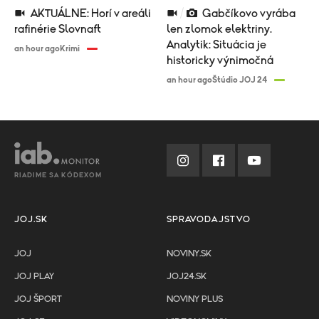
AKTUÁLNE: Horí v areáli
Gabčíkovo vyrába
rafinérie Slovnaft
len zlomok elektriny.
Analytik: Situácia je
an hour ago
Krimi
historicky výnimočná
an hour ago
Štúdio JOJ 24
RIADIME SA KÓDEXOM
JOJ.SK
SPRAVODAJSTVO
JOJ
NOVINY.SK
JOJ PLAY
JOJ24.SK
JOJ ŠPORT
NOVINY PLUS