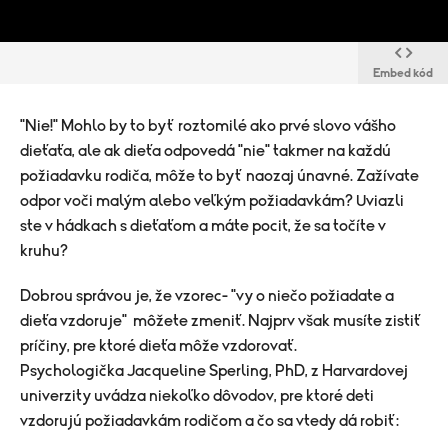
Embed kód
"Nie!" Mohlo by to byť roztomilé ako prvé slovo vášho
dieťaťa, ale ak dieťa odpovedá "nie" takmer na každú
požiadavku rodiča, môže to byť naozaj únavné. Zažívate
odpor voči malým alebo veľkým požiadavkám? Uviazli
ste v hádkach s dieťaťom a máte pocit, že sa točíte v
kruhu?
Dobrou správou je, že vzorec- "vy o niečo požiadate a
dieťa vzdoruje" môžete zmeniť. Najprv však musíte zistiť
príčiny, pre ktoré dieťa môže vzdorovať.
Psychologička
Jacqueline Sperling, PhD
, z Harvardovej
univerzity uvádza niekoľko dôvodov, pre ktoré deti
vzdorujú požiadavkám rodičom a čo sa vtedy dá robiť: