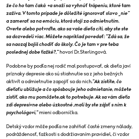
že čo ho tam čaká +a snaží sa vyhnúť trápeniu, ktoré tam
zažíva. V tomto prípade je dôležité ignorovať slovo „nie“
a zamerať sa na emóciu, ktorá stojí za odmietnutím.
Overte alebo potvrďte, ako sa vaše dieťa cíti, aby ste ste
sa dozvedeli viac. Môžete napríklad povedať: "Zdá sa, že
sa naozaj bojíš chodiť do školy. Čo je tam v pre teba
poslednej dobe ťažké?,"
hovorí Dr.Sterlingová.
Podobne by podľa nej rodič mal postupovať, ak dieťa javí
príznaky depresie ako sú stiahnutie sa z jeho bežných
aktivít a odmietnutie zapojiť sa do nich
."Ak zistíte, čo
dieťaťu ubližuje a čo spôsbouje jeho odmietanie, môžete
zistiť, ako mu pomôžete,ak to potrebuje
.
Ak sa vám dieťa
zdí depresívne alebo úzkostné ,mali by ste zájsť s ním k
psychológovi,"
mieni odborníčka.
Detský vzdor môže podľa ne zahŕňať časté zmeny nálady,
podráždenosť, ťažkosti s dodržiavaním pravidiel, či vzdor