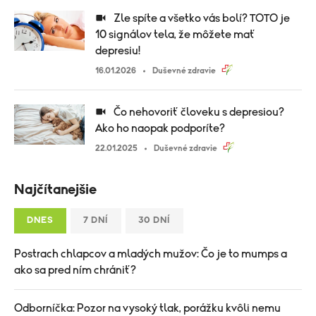
Zle spíte a všetko vás bolí? TOTO je
10 signálov tela, že môžete mať
depresiu!
16.01.2026
Duševné zdravie
Čo nehovoriť človeku s depresiou?
Ako ho naopak podporíte?
22.01.2025
Duševné zdravie
Najčítanejšie
DNES
7 DNÍ
30 DNÍ
Postrach chlapcov a mladých mužov: Čo je to mumps a
ako sa pred ním chrániť?
Odborníčka: Pozor na vysoký tlak, porážku kvôli nemu