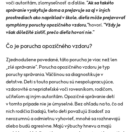
voči autoritám, zlomyseľnosť a ďalšie.
"Ak sa takéto
správanie vyskytuje doma a prejavuje sa aj v iných
prostrediach ako napríklad v škole, dieťa môže prejavovať
symptómy poruchy opozičného vzdoru,"
hovorí.
"Vždy je
však dôležité zistiť, prečo dieťa hovorí nie."
Čo je porucha opozičného vzdoru?
Zjednodušene povedané, táto porucha je viac než len
„
zlé správanie
“. Porucha opozičného vzdoru je typ
poruchy správania. Väčšinou sa diagnostikuje v
detstve. Deti s touto poruchou sú nespolupracujúce,
vzdorovité a nepriateľské voči rovesníkom, rodičom,
učiteľom aj iným autoritám. Opozičné správanie detí
v tomto prípade nie je úmyselné. Bez ohľadu na to, čo od
nich rodičia žiadajú, tieto deti považujú žiadosť za
nerozumnú a odmietnu vyhovieť, mnohé sa rozhnevajú
alebo budú agresívne. Majú výbuchy hnevu a majú