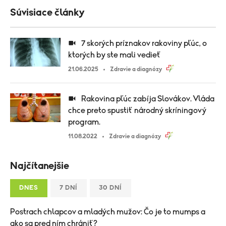
Súvisiace články
7 skorých príznakov rakoviny pľúc, o
ktorých by ste mali vedieť
21.06.2025
Zdravie a diagnózy
Rakovina pľúc zabíja Slovákov. Vláda
chce preto spustiť národný skríningový
program.
11.08.2022
Zdravie a diagnózy
Najčítanejšie
DNES
7 DNÍ
30 DNÍ
Postrach chlapcov a mladých mužov: Čo je to mumps a
ako sa pred ním chrániť?