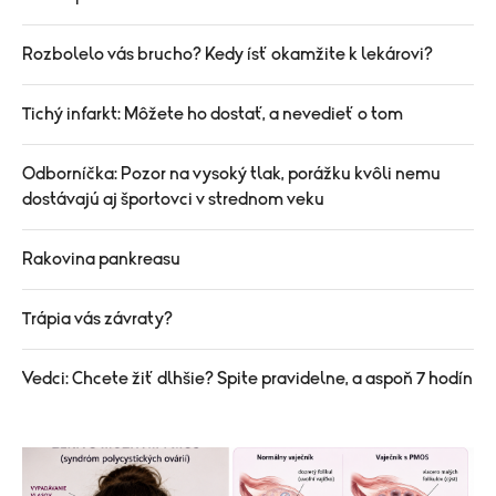
Rozbolelo vás brucho? Kedy ísť okamžite k lekárovi?
Tichý infarkt: Môžete ho dostať, a nevedieť o tom
Odborníčka: Pozor na vysoký tlak, porážku kvôli nemu
dostávajú aj športovci v strednom veku
Rakovina pankreasu
Trápia vás závraty?
Vedci: Chcete žiť dlhšie? Spite pravidelne, a aspoň 7 hodín