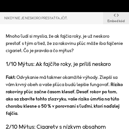
NIKDY NIE JE NESKORO PRESTAŤ FAJČIŤ.
Embed kód
Mnoho ľudí si myslia, že ak fajčia roky, je už neskoro
prestať s tým a tiež, že za rakovinu pľúc môže iba fajčenie
cigariet. Čo je pravda a čo mýtus?
1/10 Mýtus: Ak fajčíte roky, je príliš neskoro
Fakt:
Odvykanie má takmer okamžité výhody. Zlepší sa
vám krvný obeh a vaše pľúca budú lepšie fungovať.
Riziko
rakoviny pľúc začne časom klesať. Desať rokov po tom,
ako sa zbavíte tohto zlozvyku, vaše riziko úmrtia na túto
chorobu klesne o 50 % v porovnaní s ľuďmi, ktorí naďalej
fajčia.
2/10 Mýtus: Cigarety s nízkym obsahom