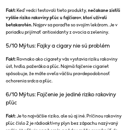
Fakt:
Keď vedci testovali tieto produkty,
nečakane zistili
vyššie riziko rakoviny pľúc u fajčiarov, ktorí užívali
betakarotén.
Najprv sa poraďte so svojím lekárom. Je v
poriadku prijímať antioxidanty z ovocia a zeleniny.
5/10 Mýtus: Fajky a cigary nie sú problém
Fakt:
Rovnako ako cigarety vás vystavia riziku rakoviny
úst, hrdla, pažeráka a pľúc. Najmä fajčenie cigariet
spôsobuje, že máte oveľa väčšiu pravdepodobnosť
ochorenia srdca a pľúc.
6/10 Mýtus: Fajčenie je jediné riziko rakoviny
pľúc
Fakt:
Je to najväčšie riziko, ale sú aj iné. Príčinou rakoviny
pľúc číslo 2 je rádioaktívny plyn bez zápachu nazývaný