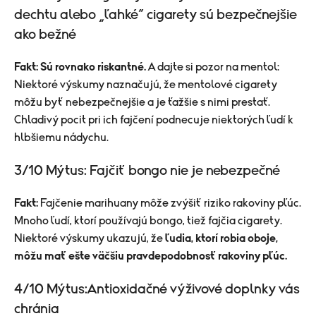
dechtu alebo „ľahké“ cigarety sú bezpečnejšie
ako bežné
Fakt:
Sú rovnako riskantné.
A dajte si pozor na mentol:
Niektoré výskumy naznačujú, že mentolové cigarety
môžu byť nebezpečnejšie a je ťažšie s nimi prestať.
Chladivý pocit pri ich fajčení podnecuje niektorých ľudí k
hlbšiemu nádychu.
3/10 Mýtus: Fajčiť bongo nie je nebezpečné
Fakt:
Fajčenie marihuany môže zvýšiť riziko rakoviny pľúc.
Mnoho ľudí, ktorí používajú bongo, tiež fajčia cigarety.
Niektoré výskumy ukazujú, že
ľudia, ktorí robia oboje,
môžu mať ešte väčšiu pravdepodobnosť rakoviny pľúc.
4/10 Mýtus:Antioxidačné výživové doplnky vás
chránia