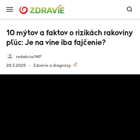
10 mýtov a faktov o rizikách rakoviny
pľúc: Je na vine iba fajčenie?
redakcia/MF
29.3.2025
Zdravie a diagnózy