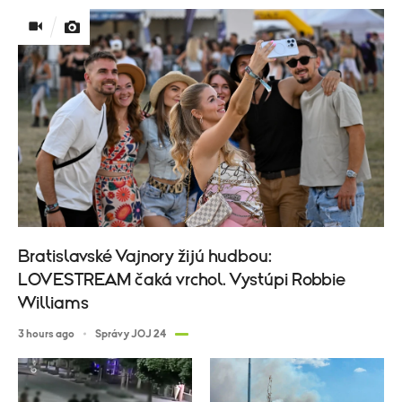
Bratislavské Vajnory žijú hudbou:
LOVESTREAM čaká vrchol. Vystúpi Robbie
Williams
3 hours ago
Správy JOJ 24