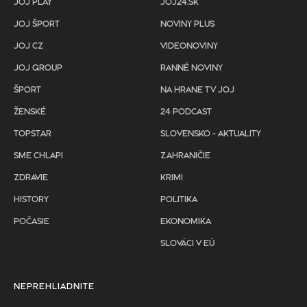
JOJ PLAY
JOJ24.SK
JOJ ŠPORT
NOVINY PLUS
JOJ CZ
VIDEONOVINY
JOJ GROUP
RANNÉ NOVINY
ŠPORT
NA HRANE TV JOJ
ŽENSKÉ
24 PODCAST
TOPSTAR
SLOVENSKO - AKTUALITY
SME CHLAPI
ZAHRANIČIE
ZDRAVIE
KRIMI
HISTORY
POLITIKA
POČASIE
EKONOMIKA
SLOVÁCI V EÚ
NEPREHLIADNITE