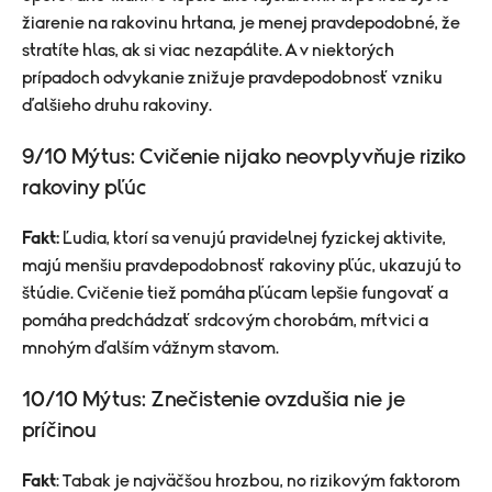
žiarenie na rakovinu hrtana, je menej pravdepodobné, že
stratíte hlas, ak si viac nezapálite. A v niektorých
prípadoch odvykanie znižuje pravdepodobnosť vzniku
ďalšieho druhu rakoviny.
9/10 Mýtus: Cvičenie nijako neovplyvňuje riziko
rakoviny pľúc
Fakt:
Ľudia, ktorí sa venujú pravidelnej fyzickej aktivite,
majú menšiu pravdepodobnosť rakoviny pľúc, ukazujú to
štúdie. Cvičenie tiež pomáha pľúcam lepšie fungovať a
pomáha predchádzať srdcovým chorobám, mŕtvici a
mnohým ďalším vážnym stavom.
10/10 Mýtus: Znečistenie ovzdušia nie je
príčinou
Fakt
: Tabak je najväčšou hrozbou, no rizikovým faktorom