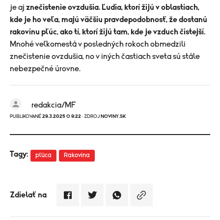
je aj
znečistenie ovzdušia. Ľudia, ktorí žijú v oblastiach,
kde je ho veľa, majú väčšiu pravdepodobnosť, že dostanú
rakovinu pľúc, ako tí, ktorí žijú tam, kde je vzduch čistejší.
Mnohé veľkomestá v posledných rokoch obmedzili
znečistenie ovzdušia, no v iných častiach sveta sú stále
nebezpečné úrovne.
redakcia/MF
PUBLIKOVANÉ
29.3.2025 O 9:22
· ZDROJ
NOVINY.SK
Tagy:
pľúca
Rakovina
Zdielať na