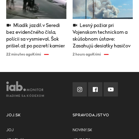
Mladík jazdil v Seredi
Lesný požiar pri
bez evidenčného čísla,
Vojenskom technickom a
polícii sa vysmieval. Šok
skúšobnom ústave:
prišiel až po pozretí kamier
Zasahujú desiatky hasičov
22 minutes ago
Krimi
2 hours ago
Krimi
RIADIME SA KÓDEXOM
JOJ.SK
SPRAVODAJSTVO
JOJ
NOVINY.SK