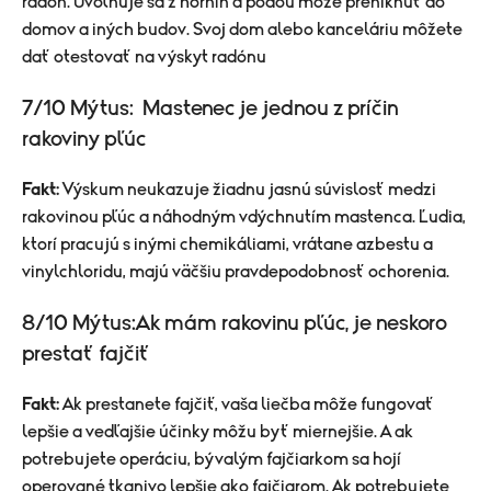
radón. Uvoľňuje sa z hornín a pôdou môže preniknúť do
domov a iných budov. Svoj dom alebo kanceláriu môžete
dať otestovať na výskyt radónu
7/10 Mýtus: Mastenec je jednou z príčin
rakoviny pľúc
Fakt:
Výskum neukazuje žiadnu jasnú súvislosť medzi
rakovinou pľúc a náhodným vdýchnutím mastenca. Ľudia,
ktorí pracujú s inými chemikáliami, vrátane azbestu a
vinylchloridu, majú väčšiu pravdepodobnosť ochorenia.
8/10 Mýtus:Ak mám rakovinu pľúc, je neskoro
prestať fajčiť
Fakt:
Ak prestanete fajčiť, vaša liečba môže fungovať
lepšie a vedľajšie účinky môžu byť miernejšie. A ak
potrebujete operáciu, bývalým fajčiarkom sa hojí
operované tkanivo lepšie ako fajčiarom. Ak potrebujete