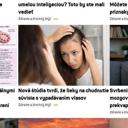
e
umelou inteligeciou? Toto by ste mali
Môžete 
vedieť
príznak
Zdravie a životný štýl
Zdravie a ži
nálnymi
Nová štúdia tvrdí, že lieky na chudnutie
Svrbeni
súvisia s vypadávaním vlasov
mozgová
rení
prekvap
Zdravie a životný štýl
Zdravie a ži