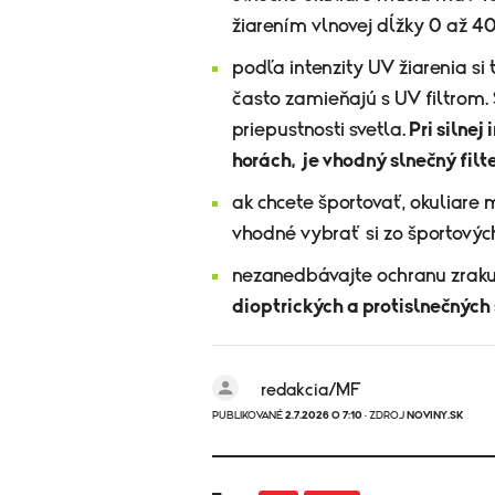
žiarením vlnovej dĺžky 0 až 4
podľa intenzity UV žiarenia si
často zamieňajú s UV filtrom. 
priepustnosti svetla.
Pri silnej
horách, je vhodný slnečný filte
ak chcete športovať, okuliare
vhodné vybrať si zo športový
nezanedbávajte ochranu zraku 
dioptrických a protislnečných 
redakcia/MF
PUBLIKOVANÉ
2.7.2026 O 7:10
· ZDROJ
NOVINY.SK