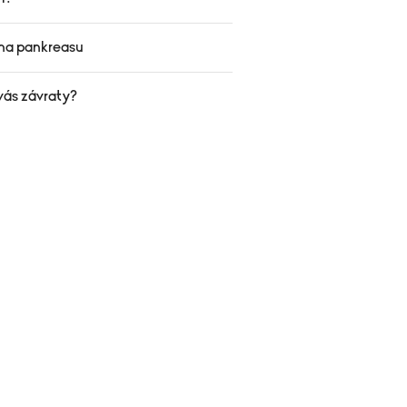
na pankreasu
vás závraty?