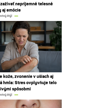
zažívať nepríjemné telesné
y aj emócie
votný štýl
e kože, zvonenie v ušiach aj
 hmla: Stres ovplyvňuje telo
ivými spôsobmi
votný štýl