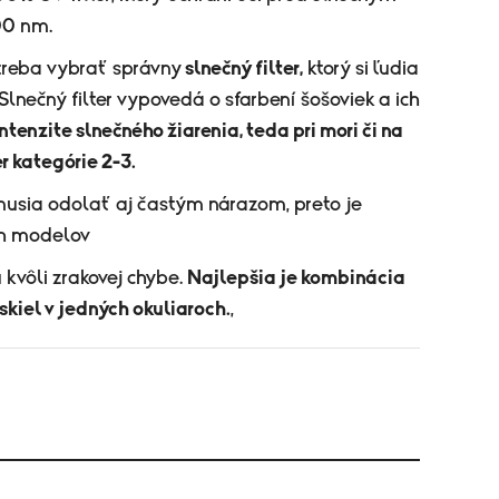
00 nm.
 treba vybrať správny
slnečný filter,
ktorý si ľudia
Slnečný filter vypovedá o sfarbení šošoviek a ich
 intenzite slnečného žiarenia, teda pri mori či na
r kategórie 2-3.
 musia odolať aj častým nárazom, preto je
ch modelov
kvôli zrakovej chybe.
Najlepšia je kombinácia
skiel v jedných okuliaroch.
,