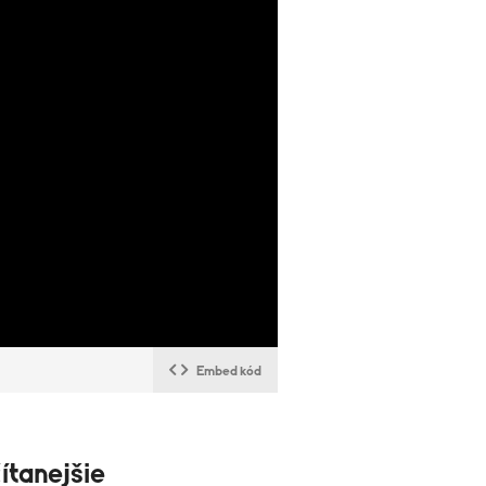
Embed kód
ítanejšie