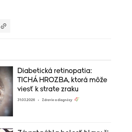
Diabetická retinopatia:
TICHÁ HROZBA, ktorá môže
viesť k strate zraku
31.03.2026
Zdravie a diagnózy