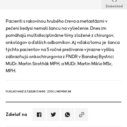
Embed kód
Pacienti s rakovinou hrubého čreva a metastázmi v
pečeni kedysi nemali šancu na vyliečenie. Dnes im
pomáhajú multidisciplinárne tímy zložené z chirurgov,
onkológov a ďalších odborníkov. Aj vďaka tomu je šanca
týchto pacientov na 5 ročné prežívanie výrazne vyššia,
zdôrazňujú onkochirurgovia z FNDR v Banskej Bystrici
MUDr. Martin Sirotňák MPH, a MUDr. Martin Miklo MSc,
MPH.
PUBLIKOVANÉ
2.7.2026 O 9:00
· ZDROJ
NOVINY.SK
Zdielať na