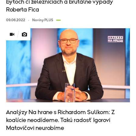
bytoch či železniciach a brutálne výpady
Roberta Fica
09.06.2022
Noviny PLUS
Analýzy Na hrane s Richardom Sulíkom: Z
koalície neodídeme. Takú radosť Igorovi
Matovičovi neurobíme